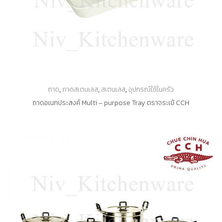
ถาด
,
ถาดสเตนเลส
,
สเตนเลส
,
อุปกรณ์ใช้ในครัว
ถาดอเนกประสงค์ Multi – purpose Tray ตราจระเข้ CCH