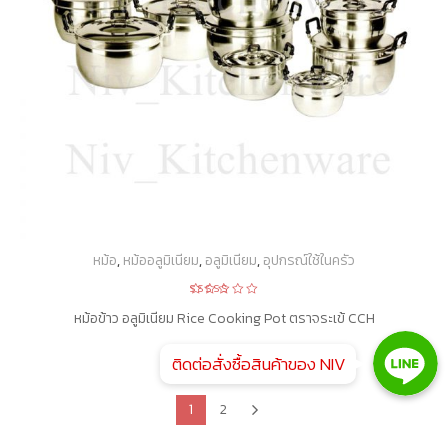
หม้อ
,
หม้ออลูมิเนียม
,
อลูมิเนียม
,
อุปกรณ์ใช้ในครัว
Rated
5.00
out
หม้อข้าว อลูมิเนียม Rice Cooking Pot ตราจระเข้ CCH
of 5
Line
Line
ติดต่อสั่งซื้อสินค้าของ NIV
Line
1
2