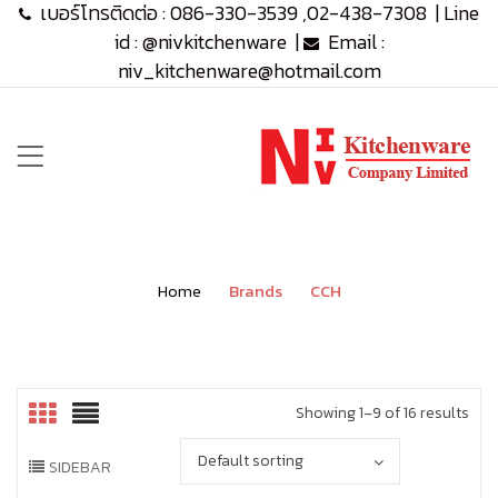
เบอร์โทรติดต่อ :
086-330-3539
,
02-438-7308
|
Line
id :
@nivkitchenware
|
Email :
niv_kitchenware@hotmail.com
Home
Brands
CCH
Showing 1–9 of 16 results
Default sorting
SIDEBAR