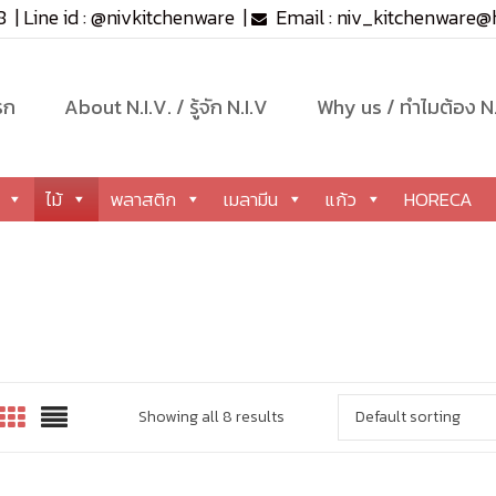
8
|
Line id :
@nivkitchenware
|
Email :
niv_kitchenware@
นียม
เหล็ก
ไม้
พลาสติก
เมลามีน
แก้ว
รก
About N.I.V. / รู้จัก N.I.V
Why us / ทำไมต้อง N.
ไม้
พลาสติก
เมลามีน
แก้ว
HORECA
Showing all 8 results
Default sorting