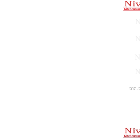
ถาด
,