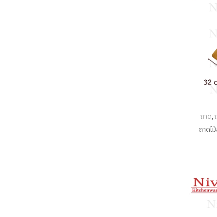
ถาด
,
ถาดไม้ส