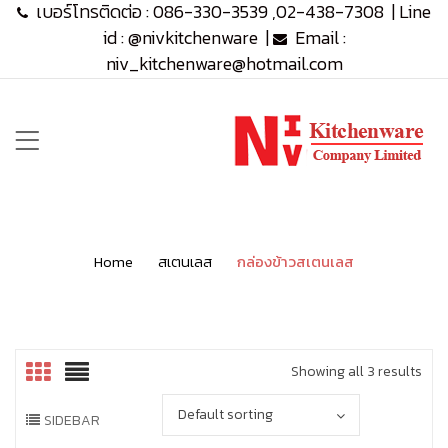
เบอร์โทรติดต่อ :
086-330-3539
,
02-438-7308
|
Line
id :
@nivkitchenware
|
Email :
niv_kitchenware@hotmail.com
Home
สเตนเลส
กล่องข้าวสเตนเลส
Showing all 3 results
Default sorting
SIDEBAR