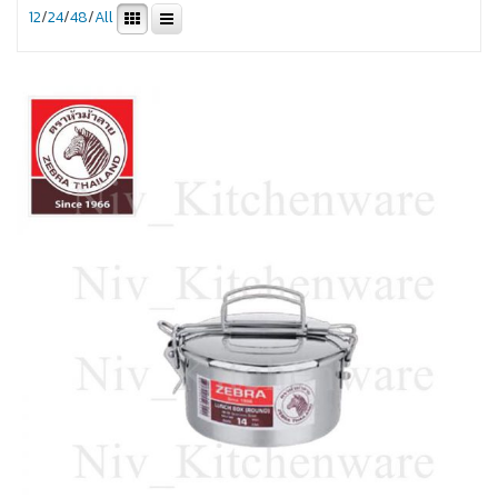
12
/
24
/
48
/
All